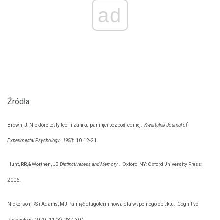
ad
Źródła:
Brown, J. Niektóre testy teorii zaniku pamięci bezpośredniej.
Kwartalnik Journal of
Experimental Psychology.
1958;
10: 12-21.
Hunt, RR, & Worthen, JB
Distinctiveness and Memory
.
Oxford, NY: Oxford University Press;
2006.
Nickerson, RS i Adams, MJ Pamięć długoterminowa dla wspólnego obiektu.
Cognitive
Psychology, 1979; 11 (3): 287-307.