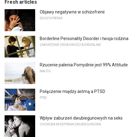
Fresh articles
Objawy negatywne w schizofrenii
SCHIZOFRENIA
Borderline Personality Disorder i twoja rodzina
ZABURZENIE OSOBOWOŚCI BORDERLINE
Rzucenie palenia Pomyślnie jest 99% Attitude
NAŁÓG
Połączenie między astmą a PTSD
PTSD
Wpływ zaburzeń dwubiegunowych na seks
CHOROBA AFEKTYWNA DWUBIEGUNOWA