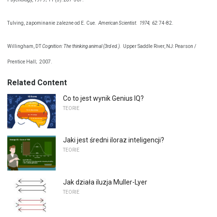
Tulving, zapominanie zależne od E. Cue.
American Scientist.
1974;
62:
74-82.
Willingham, DT
Cognition: The thinking animal (3rd ed.).
Upper Saddle River, NJ: Pearson /
Prentice Hall;
2007.
Related Content
Co to jest wynik Genius IQ?
TEORIE
Jaki jest średni iloraz inteligencji?
TEORIE
Jak działa iluzja Muller-Lyer
TEORIE